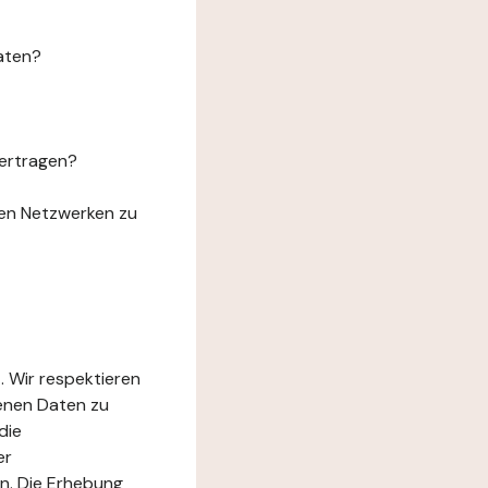
aten?
ertragen?
len Netzwerken zu
. Wir respektieren
genen Daten zu
die
er
n. Die Erhebung