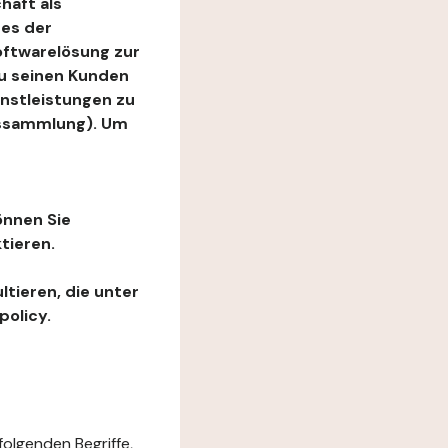
haft als
es der
Softwarelösung zur
zu seinen Kunden
enstleistungen zu
ngssammlung). Um
önnen Sie
tieren.
ltieren, die unter
policy.
folgenden Begriffe,