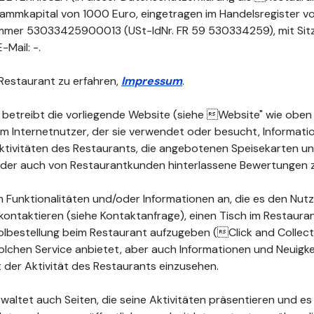
Stammkapital von 1000 Euro, eingetragen im Handelsregister vo
mmer 53033425900013 (USt-IdNr. FR 59 530334259), mit Sitz
-Mail: -.
Restaurant zu erfahren,
Impressum
.
 betreibt die vorliegende Website (siehe Website" wie oben d
dem Internetnutzer, der sie verwendet oder besucht, Informat
 Aktivitäten des Restaurants, die angebotenen Speisekarten 
 oder auch von Restaurantkunden hinterlassene Bewertungen 
 Funktionalitäten und/oder Informationen an, die es den Nutz
kontaktieren (siehe Kontaktanfrage), einen Tisch im Restauran
lbestellung beim Restaurant aufzugeben (Click and Collect")
olchen Service anbietet, aber auch Informationen und Neuigke
der Aktivität des Restaurants einzusehen.
waltet auch Seiten, die seine Aktivitäten präsentieren und es