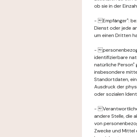
ob sie in der Einz
- Empfänger": beze
Dienst oder jede a
um einen Dritten ha
- personenbezogene
identifizierbare na
natürliche Person" g
insbesondere mitt
Standortdaten, ei
Ausdruck der physis
oder sozialen Ident
- Verantwortlicher
andere Stelle, die
von personenbezog
Zwecke und Mittel 