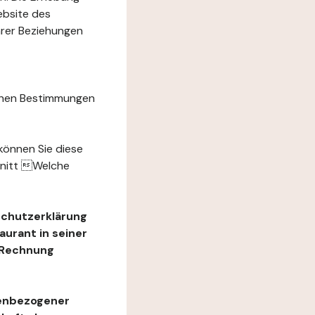
ebsite des
hrer Beziehungen
chen Bestimmungen
können Sie diese
hnitt Welche
schutzerklärung
urant in seiner
e Rechnung
nenbezogener