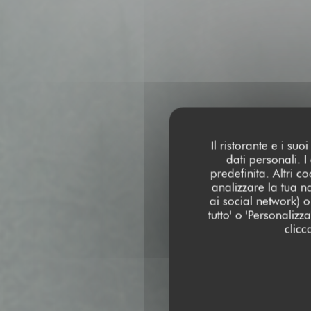
Il ristorante e i su
dati personali. 
predefinita. Altri 
analizzare la tua n
ai social network) o 
tutto' o 'Personaliz
clicc
CA