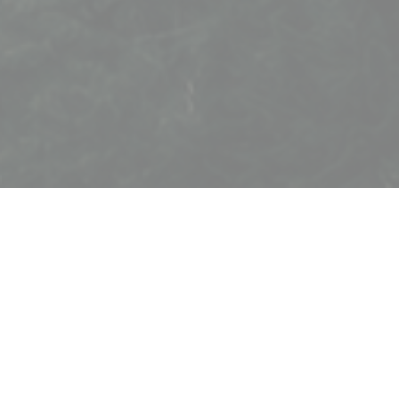
onza, nella vecchia scuola che abbiamo immaginato
lasciato il posto a tavoli piccoli e grandi, poltroncine e
riamo lì per pranzo e cena intorno a piatti e vassoi da