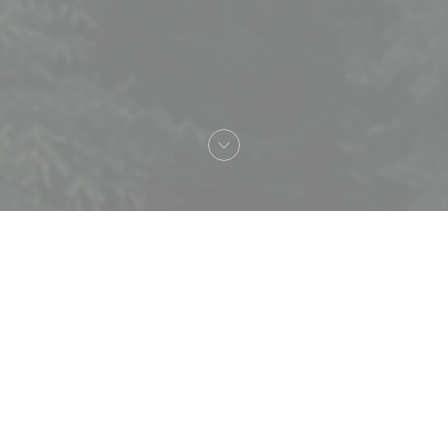
È nel cuore del paese di Z
L'Eternisula nel 2011.
I banchi della scuola hanno 
tavolini in piedi. Ci incont