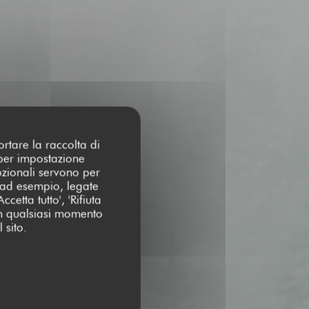
ortare la raccolta di
 per impostazione
pzionali servono per
 (ad esempio, legate
cetta tutto', 'Rifiuta
 in qualsiasi momento
 sito.
NZA