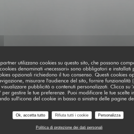
oi partner utilizzano cookies su questo sito, che possono comp
I cookies denominati «necessari» sono obbligatori e installati
cookies opzionali richiedono il tuo consenso. Questi cookies o
avigazione, misurare l'audience del sito, fornire funzionalità
visualizzare pubblicità o contenuti personalizzati. Clicca su 'Ac
za' per gestire le tue preferenze. Puoi modificare le tue scelte
ando sull'icona del cookie in basso a sinistra delle pagine del
FFÉ RISTORANTE
ROUTE DE QUENZA 20124 ZO
Ok, accetta tutto
Rifiuta tutti i cookie
Personalizza
Politica di protezione dei dati personali