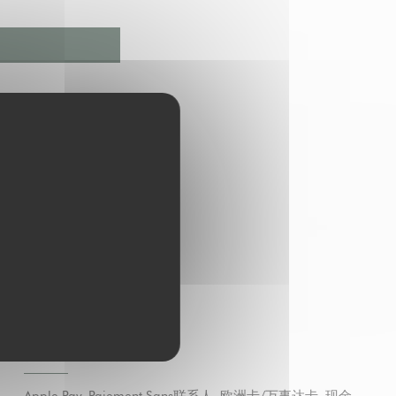
经营类型
咖啡餐厅, 酒窖, 地窖吃
支付方式