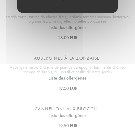
SALADE DE CHÈVRE
Salade verte, tartine de chèvre frais, lardons, tomates sechées, betterave,
oignons frais, vinaigrette, noisettes concassées
Liste des allergènes
18,00 EUR
AUBERGINES À LA ZONZAISE
Aubergine farcie à la mie de pain de campagne, tomme de chèvre,
tomme de brebis, ail, persil et basilic de notre jardin
Liste des allergènes
19,50 EUR
CANNELLONI AUX BROCCIU
Liste des allergènes
19,50 EUR