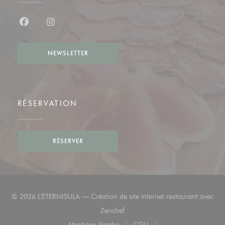
Facebook ((ouvre une nouvelle fenêtre))
Instagram ((ouvre une nouvelle fenêtre))
NEWSLETTER
RÉSERVATION
RÉSERVER
© 2026 L'ETERNISULA — Création de site internet restaurant avec
((ouvre une nouvelle fenêtre))
Zenchef
Mentions légales
CGU