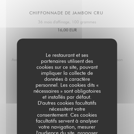
CHIFFONNADE DE JAMBON CRU
36 mois d'affinage, 100 grammes
16,00 EUR
CHARCUTERIE
Le restaurant et ses
Assortiment de charcuterie, jambon cru, coppa, lonzu et saucisson
partenaires utilisent des
cookies sur ce site, pouvant
19,00 EUR
impliquer la collecte de
données à caractère
personnel. Les cookies dits «
MIXTE
nécessaires » sont obligatoires
et installés par défaut.
Assortiment de charcuterie et de fromage
D'autres cookies facultatifs
26,00 EUR
nécessitent votre
consentement. Ces cookies
facultatifs servent à analyser
FROMAGE
votre navigation, mesurer
l'audience du site, proposer