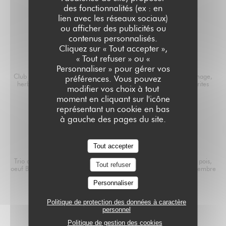
Assortiment de fromage locaux de chèvre et de brebis
des fonctionnalités (ex : en
9,00 EUR
16,00 EUR
lien avec les réseaux sociaux)
Petite
Grande
ou afficher des publicités ou
contenus personnalisés.
Cliquez sur « Tout accepter »,
« Tout refuser » ou «
LE CROQUE
Personnaliser » pour gérer vos
Club sandwich toasté, jambon blanc l'infernu "fait en Corse", fromage,
préférences. Vous pouvez
herbes du maquis et huile d'olive parfumée à la truffe noire et frites
modifier vos choix à tout
Liste des allergènes
moment en cliquant sur l'icône
représentant un cookie en bas
15,00 EUR
à gauche des pages du site.
BOWL VÉGÉTARIEN
Tout accepter
Trio de Quinoa BIO, salade, choux rouge, carottes, avocat, petits pois,
Tout refuser
oeuf Bio mollet, cacahuètes concassées, assaisonnement soja gingembre
et citron vert
Personnaliser
Liste des allergènes
Politique de protection des données à caractère
18,00 EUR
personnel
Politique de gestion des cookies